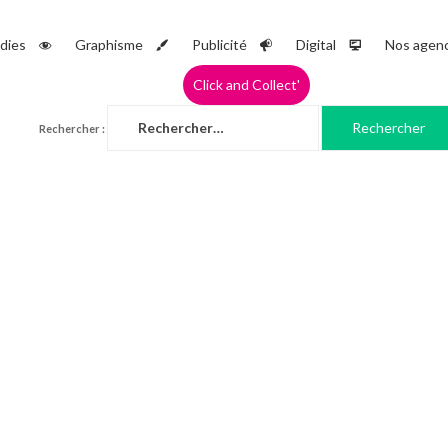
dies
Graphisme
Publicité
Digital
Nos agen
Click and Collect'
Rechercher :
Roll-Up intérieurs