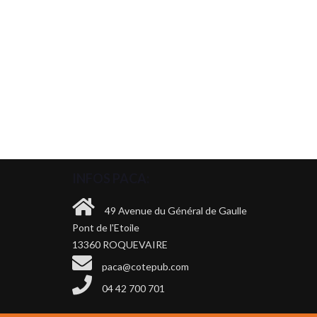
INFOS PACA:
49 Avenue du Général de Gaulle
Pont de l'Etoile
13360 ROQUEVAIRE
paca@cotepub.com
04 42 700 701