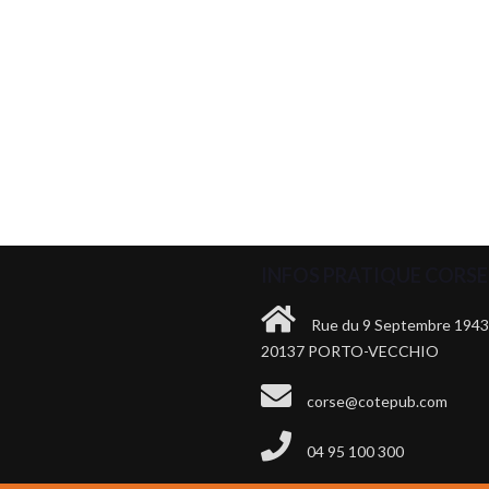
INFOS PRATIQUE CORSE 
Rue du 9 Septembre 194
20137 PORTO-VECCHIO
corse@cotepub.com
04 95 100 300