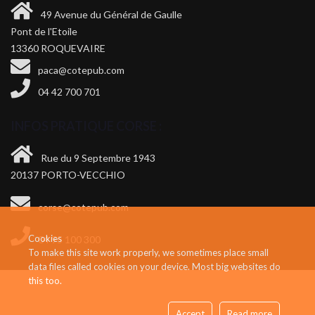
49 Avenue du Général de Gaulle
Pont de l'Etoile
13360 ROQUEVAIRE
paca@cotepub.com
04 42 700 701
INFOS PRATIQUE CORSE :
Rue du 9 Septembre 1943
20137 PORTO-VECCHIO
corse@cotepub.com
Cookies
04 95 100 300
To make this site work properly, we sometimes place small
data files called cookies on your device. Most big websites do
this too.
Accept
Read more