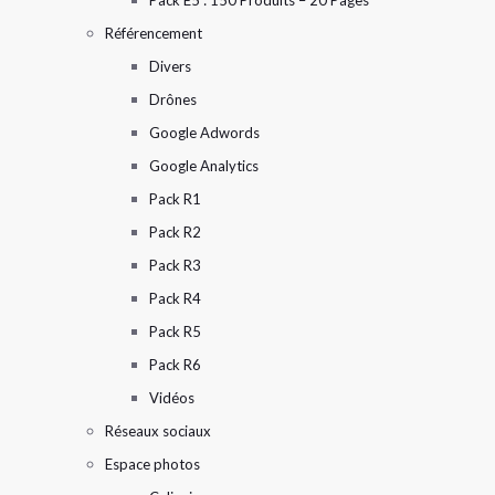
Référencement
Divers
Drônes
Google Adwords
Google Analytics
Pack R1
Pack R2
Pack R3
Pack R4
Pack R5
Pack R6
Vidéos
Réseaux sociaux
Espace photos