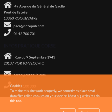
49 Avenue du Général de Gaulle
Pont de l'Etoile
13360 ROQUEVAIRE
paca@cotepub.com
04 42 700 701
INFOS PRATIQUE CORSE :
Rue du 9 Septembre 1943
20137 PORTO-VECCHIO
corse@cotepub.com
Cookies
04 95 100 300
To make this site work properly, we sometimes place small
data files called cookies on your device. Most big websites do
this too.